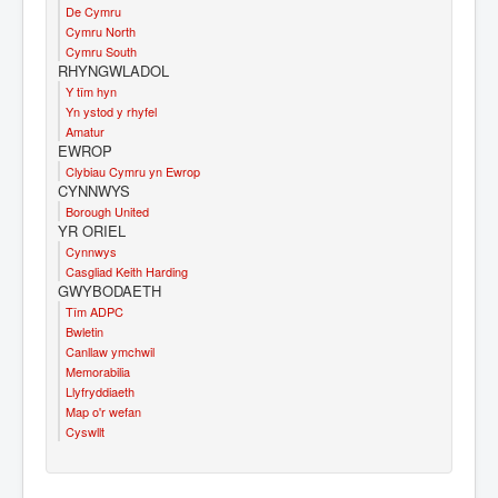
De Cymru
Cymru North
Cymru South
RHYNGWLADOL
Y tîm hyn
Yn ystod y rhyfel
Amatur
EWROP
Clybiau Cymru yn Ewrop
CYNNWYS
Borough United
YR ORIEL
Cynnwys
Casgliad Keith Harding
GWYBODAETH
Tîm ADPC
Bwletin
Canllaw ymchwil
Memorabilia
Llyfryddiaeth
Map o'r wefan
Cyswllt