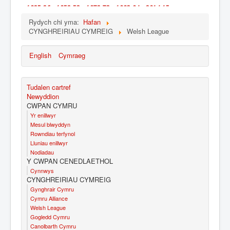
Rydych chi yma:
Hafan
CYNGHREIRIAU CYMREIG
Welsh League
English
Cymraeg
Tudalen cartref
Newyddion
CWPAN CYMRU
Yr enillwyr
Mesul blwyddyn
Rowndiau terfynol
Lluniau enillwyr
Nodiadau
Y CWPAN CENEDLAETHOL
Cynnwys
CYNGHREIRIAU CYMREIG
Gynghrair Cymru
Cymru Alliance
Welsh League
Gogledd Cymru
Canolbarth Cymru