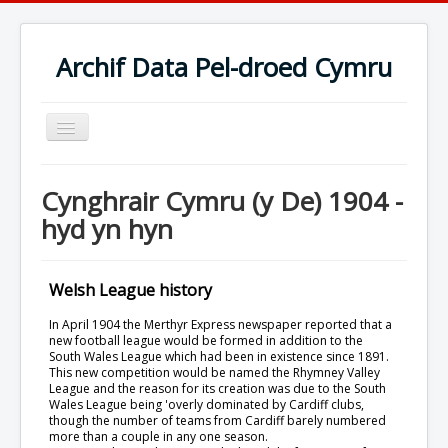
Archif Data Pel-droed Cymru
Toglo
llywio
Cynghrair Cymru (y De) 1904 -
hyd yn hyn